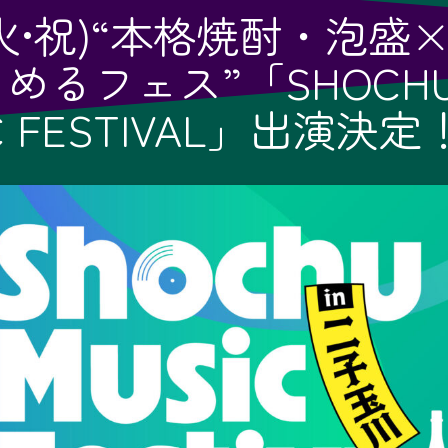
3(火•祝)“本格焼酎・泡盛
めるフェス”「SHOCH
C FESTIVAL」出演決