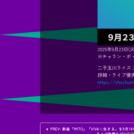
2025年9月23日(火•祝
※チャラン・ポ・
二子玉川ライズ 
詳細・ライブ優先
https://shochumu
投
過
PREV:
新曲「MITO」「VIVA！生きる」を9月
去
ライブ映像をYOUTU