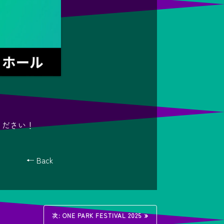
ください！
← Back
次
次:
ONE PARK FESTIVAL 2025
の