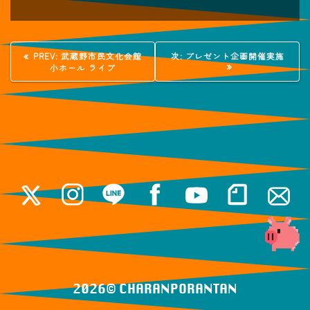
投
過
次
PREV:
武蔵野市民文化会館
次:
プレゼント企画開催実施
去
の
小ホール ライブ
稿
の
投
投
稿:
稿:
ナ
ビ
ゲ
ー
シ
ョ
ン
2026© ️CHARANPORANTAN