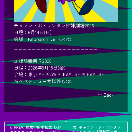
チャラン・ポ・ランタン姉妹劇場2026
日程：6月14日(日)
会場：Billboard Live TOKYO
===================
蛇腹談義祭り2026
日程：2026年9月18日(金)
会場：東京 SHIBUYA PLEASURE PLEASURE
※べべメデューサ以外もOK
← Back
投
過
次
PREV:
結成17周年記念 わが
次:
チャラン・ポ・ランタン
去
の
ホールツアー「唱和百一年」