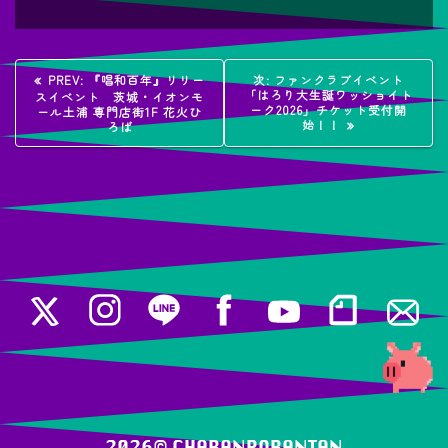
投
過
次
PREV:
『唱和百年』リリー
次:
ファンクラブイベント
去
の
「はろり大生誕ワッショイト
スイベント 茨城・イオンモ
稿
の
投
ーク2026」チケット受付開
ール土浦 専門店街1F 花火ひ
投
稿:
始！！
ろば
稿:
ナ
ビ
ゲ
ー
シ
ョ
ン
2026© ️CHARANPORANTAN