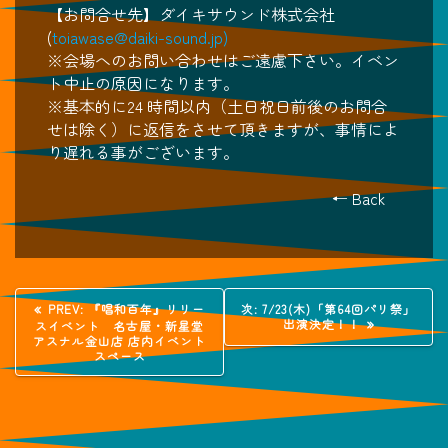
【お問合せ先】ダイキサウンド株式会社
(
toiawase@daiki-sound.jp)
※会場へのお問い合わせはご遠慮下さい。イベン
ト中止の原因になります。
※基本的に24 時間以内（土日祝日前後のお問合
せは除く）に返信をさせて頂きますが、事情によ
り遅れる事がございます。
← Back
投
過
次
PREV:
『唱和百年』リリー
次:
7/23(木)「第64回パリ祭」
去
の
出演決定！！
スイベント 名古屋・新星堂
稿
の
投
アスナル金山店 店内イベント
投
稿:
スペース
稿:
ナ
ビ