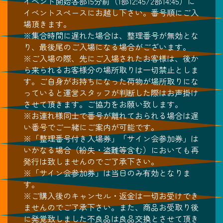
イベント開始各部15分前（1部12:45/2部14:45）に
イベントスペースにお越し下さい。番号順にご入
場頂きます。
※集合時間に遅れた場合は、整理番号が無効とな
り、最後尾のご入場になる場合がございます。
※ご入場の際、先にご入場されたお客様は、後か
ら来られるお客様分の場所取りは一切禁止としま
す。ご自身がお持ちになった荷物が場所取りにな
っていると運営スタッフが判断した際はお声掛け
させて頂きます。ご協力をお願い致します。
※お連れ様同士で番号が離れておられる場合は遅
い番号でご一緒にご案内が可能です。
※「整理番号付き入場券」「サイン会参加券」は
いかなる場合（紛失・盗難等含む）においても再
発行は致しませんのでご了承下さい。
※「サイン会参加券」は当日のみ有効となりま
す。
※ご購入後のキャンセル・返金は一切お受けでき
ませんのでご了承下さい。また、商品お受取り後
に発覚致しました不良品は良品交換とさせて頂き