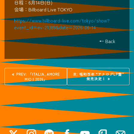
日程：6月14日(日)
会場：Billboard Live TOKYO
https://www.billboard-live.com/tokyo/show?
event_id=ev-21389&date=2026-06-14
← Back
投
過
次
PREV:
「ITALIA, AMORE
次:
唱和百年 “アナログLP盤”
去
の
発売決定！
MIO！2026」
稿
の
投
投
稿:
稿:
ナ
ビ
ゲ