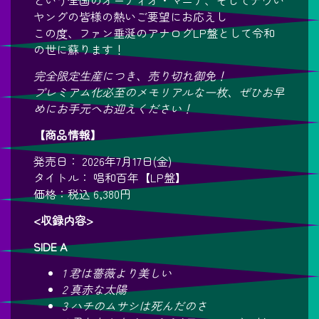
という全国のオーディオ・マニア、そしてナウい
ヤングの皆様の熱いご要望にお応えし
この度、ファン垂涎のアナログLP盤として令和
の世に蘇ります！
完全限定生産につき、売り切れ御免！
プレミアム化必至のメモリアルな一枚、ぜひお早
めにお手元へお迎えください！
【商品情報】
発売日： 2026年7月17日(金)
タイトル： 唱和百年【LP盤】
価格：税込 6,380円
<収録内容>
SIDE A
1 君は薔薇より美しい
2 真赤な太陽
3 ハチのムサシは死んだのさ