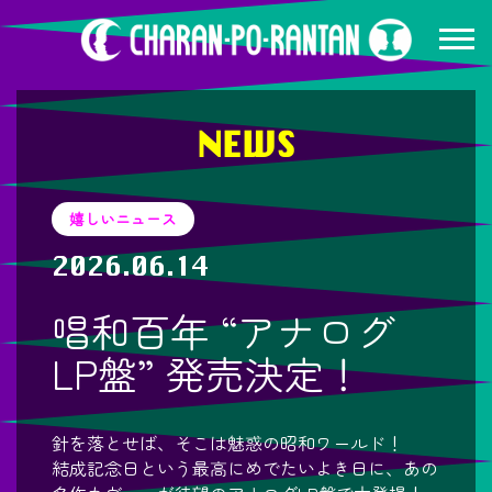
NEWS
嬉しいニュース
2026.06.14
唱和百年 “アナログ
LP盤” 発売決定！
針を落とせば、そこは魅惑の昭和ワールド！
結成記念日という最高にめでたいよき日に、あの