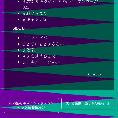
4 君たちキウイ・パパイア・マンゴーだ
ね。
5 魅せられて
6 キャンディ
SIDE B
1 モン・パパ
2 どうにもとまらない
3 喝采
4 また逢う日まで
5 テネシー・ワルツ
← Back
投
過
次
PREV:
チャラン・ポ・ラン
次:
音楽劇「超、MARIA」
去
の
タン姉妹劇場2026
稿
の
投
投
稿: