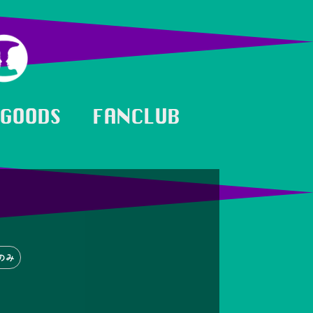
GOODS
FANCLUB
のみ