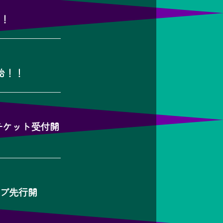
！！
始！！
チケット受付開
ラブ先行開