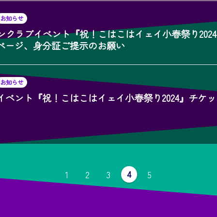
お知らせ
)ファンクラブイベント『祝！こはこはイェイ小春祭り202
ページ、身分証ご提示のお願い
お知らせ
イベント『祝！こはこはイェイ小春祭り2024』チケ
固
固
固
固
固
4
1
2
3
5
定
定
定
定
定
ペ
ペ
ペ
ペ
ペ
ー
ー
ー
ー
ジ
ジ
ジ
ジ