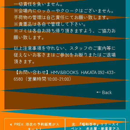
一切責任を負いません。
※会場内にロッカーやクロークはございません。
手荷物の管理は自己責任にてお願い致します。
※貴重品は各自で管理して下さい。
※ゴミは各自お持ち帰り頂きますよう、ご協力お
願い致します。
以上注意事項を守れない、スタッフのご案内等に
従えないお客さまはご参加をお断りまたはご退場
頂きます。
【お問い合わせ】HMV&BOOKS HAKATA 092-433-
6580（営業時間 10:00-21:00）
← Back
投
過
次
PREV:
浴衣の予約販売がス
次:
『唱和百年』リリースイ
去
の
ベント 名古屋・新星堂アス
タート！