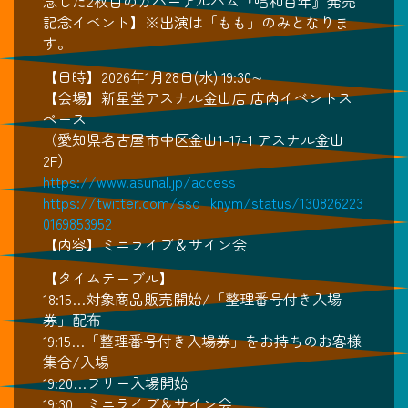
念した2枚目のカバーアルバム『唱和百年』発売
記念イベント】※出演は「もも」のみとなりま
す。
【日時】2026年1月28日(水) 19:30∼
【会場】新星堂アスナル金山店 店内イベントス
ペース
（愛知県名古屋市中区金山1-17-1 アスナル金山
2F）
https://www.asunal.jp/access
https://twitter.com/ssd_knym/status/130826223
0169853952
【内容】ミニライブ＆サイン会
【タイムテーブル】
18:15…対象商品販売開始/「整理番号付き入場
券」配布
19:15…「整理番号付き入場券」をお持ちのお客様
集合/入場
19:20…フリー入場開始
19:30…ミニライブ＆サイン会