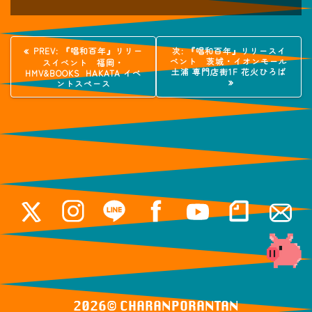
投
過
次
PREV:
『唱和百年』リリー
次:
『唱和百年』リリースイ
去
の
ベント 茨城・イオンモール
スイベント 福岡・
稿
の
投
土浦 専門店街1F 花火ひろば
HMV&BOOKS HAKATA イベ
投
稿:
ントスペース
稿:
ナ
ビ
ゲ
ー
シ
ョ
ン
2026© ️CHARANPORANTAN