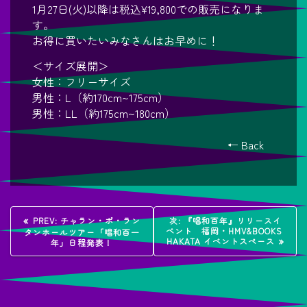
1月27日(火)以降は税込¥19,800での販売になりま
す。
お得に買いたいみなさんはお早めに！
＜サイズ展開＞
女性：フリーサイズ
男性：L（約170cm~175cm）
男性：LL（約175cm~180cm）
← Back
投
過
次
PREV:
チャラン・ポ・ラン
次:
『唱和百年』リリースイ
去
の
ベント 福岡・HMV&BOOKS
タンホールツアー「唱和百一
稿
の
投
HAKATA イベントスペース
年」日程発表！
投
稿:
稿:
ナ