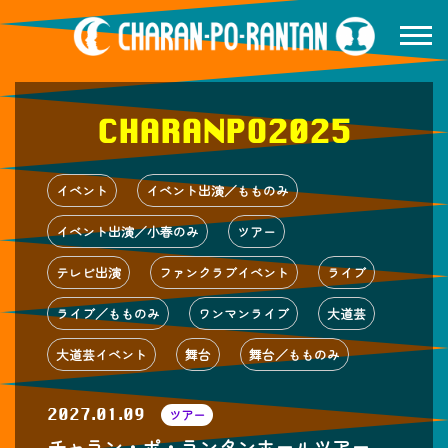
CHARANPO2025
イベント
イベント出演／もものみ
イベント出演／小春のみ
ツアー
テレビ出演
ファンクラブイベント
ライブ
ライブ／もものみ
ワンマンライブ
大道芸
大道芸イベント
舞台
舞台／もものみ
2027.01.09
ツアー
チャラン・ポ・ランタンホールツアー