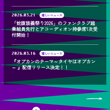
2026.03.21
嬉しいニュース
「蛇腹談義祭り2026」のファンクラブ超
乗組員先行とアコーディオン持参席1次受
付開始！
2026.03.16
嬉しいニュース
『オプカンのテーマ～タイヤはオプカン
～ 』配信リリース決定！！
投
稿
固
固
固