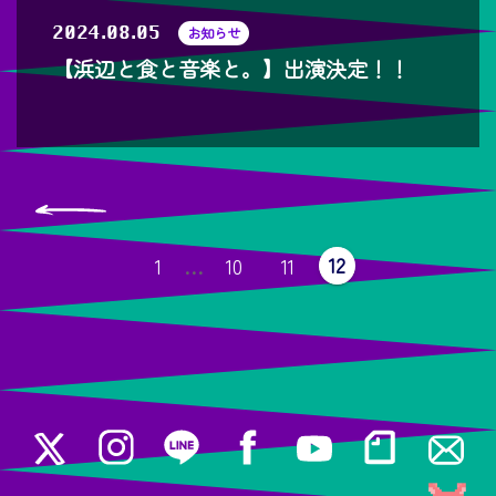
2024.08.05
お知らせ
【浜辺と食と音楽と。】出演決定！！
投
稿
固
固
固
固
12
1
…
10
11
ナ
定
定
定
定
ペ
ペ
ペ
ビ
ペ
ー
ー
ー
ジ
ジ
ジ
ー
ゲ
ジ
ー
シ